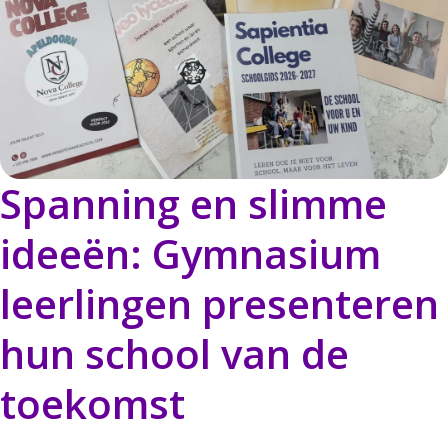
Spanning
en
slimme
ideeën:
Gymnasium
leerlingen
presenteren
hun
school
van
de
toekomst