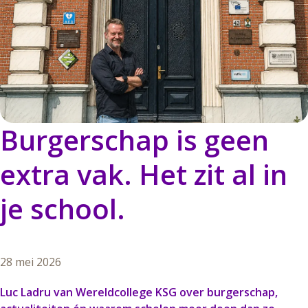
Burgerschap
is
geen
extra
vak.
Het
zit
al
in
je
school.
28 mei 2026
Luc Ladru van Wereldcollege KSG over burgerschap,